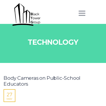
Toggle
navigation
TECHNOLOGY
Body Cameras on Public-School
Educators
27
MAY