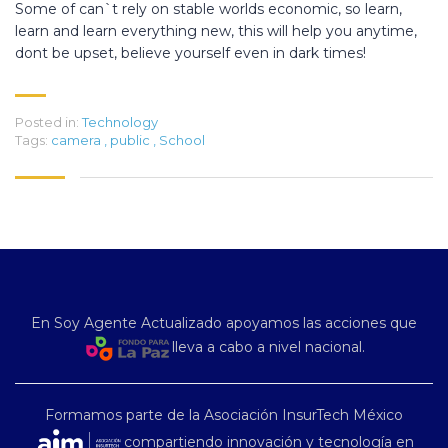
Some of can`t rely on stable worlds economic, so learn,
learn and learn everything new, this will help you anytime,
dont be upset, believe yourself even in dark times!
Posted in:
Technology
Tags:
camera
,
public
,
School
En Soy Agente Actualizado apoyamos las acciones que
lleva a cabo a nivel nacional.
Formamos parte de la Asociación InsurTech México
compartiendo innovación y tecnología en