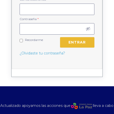
Contraseña
*
Recordarme
¿Olvidaste tu contraseña?
Actualizado apoyamos las acciones que
lleva a cabo